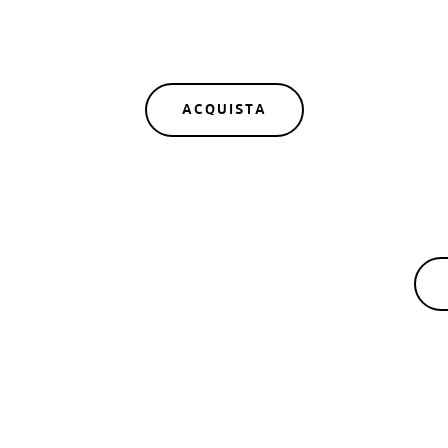
incoraggiamento. Non di anziani insoppor
ACQUISTA
M