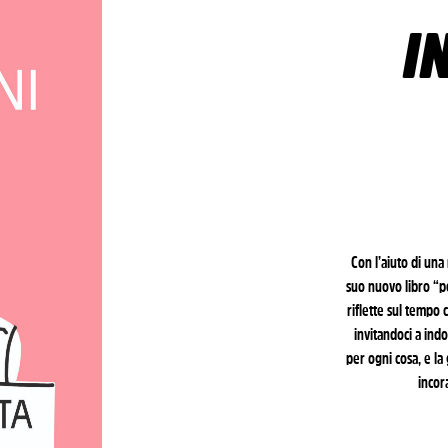
I
Con l’aiuto di una
suo nuovo libro “pe
riflette sul tempo 
invitandoci a ind
per ogni cosa, e la
incor