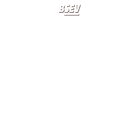
BIOGRAFIA
LIBRI
SCHERMATA 2015-
APPUNTAMENTI
20 20 20 20
11-23 ALLE
CLASSICO BSEV
09.57.30
CONTATTI