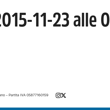
015-11-23 alle 
lano – Partita IVA 05877160159