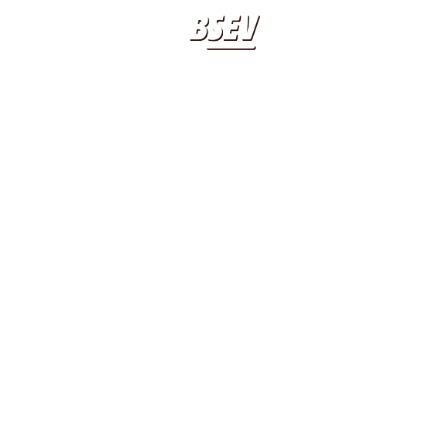
BIOGRAFIA
LIBRI
SCHERMATA 2015-
APPUNTAMENTI
20 20 20 20
11-23 ALLE
CLASSICO BSEV
09.59.55
CONTATTI