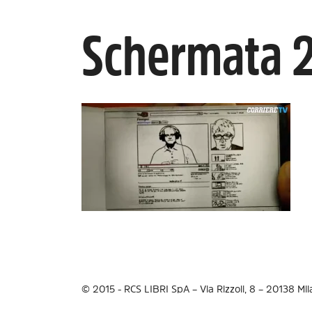
Schermata 2
© 2015 - RCS LIBRI SpA – Via Rizzoli, 8 – 20138 Mi