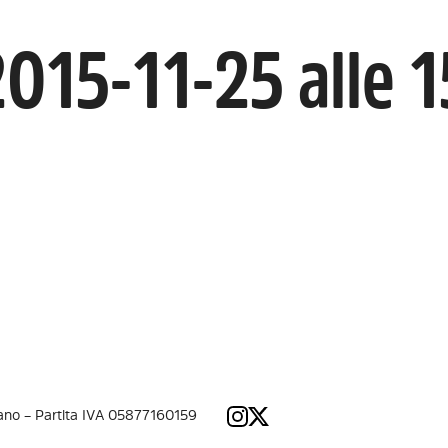
015-11-25 alle 1
lano – Partita IVA 05877160159