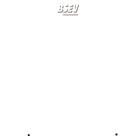
BIOGRAFIA
LIBRI
SE-STASERA-SONO-
APPUNTAMENTI
20 20 20 20
QUI
CLASSICO BSEV
CONTATTI