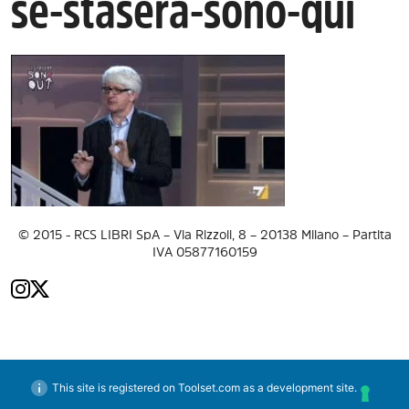
se-stasera-sono-qui
© 2015 - RCS LIBRI SpA – Via Rizzoli, 8 – 20138 Milano – Partita
IVA 05877160159
This site is registered on Toolset.com as a development site.