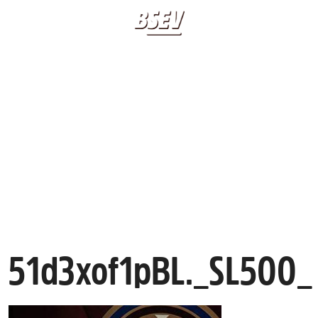
BIOGRAFIA
LIBRI
51D3XOF1PBL._SL5
APPUNTAMENTI
20 20 20 20
CLASSICO BSEV
CONTATTI
51d3xof1pBL._SL500_