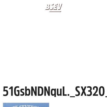
BIOGRAFIA
LIBRI
51GSBNDNQUL._SX3
APPUNTAMENTI
20 20 20 20
CLASSICO BSEV
CONTATTI
51GsbNDNquL._SX320