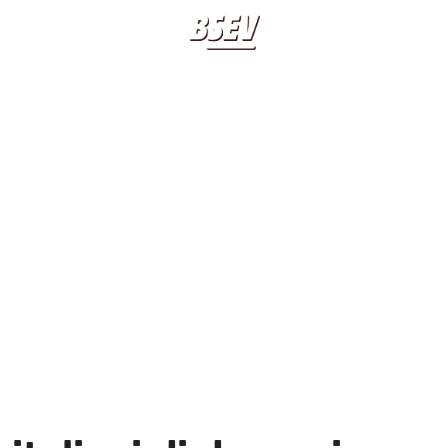
BIOGRAFIA
LIBRI
ITALIANI DI
APPUNTAMENTI
20 20 20 20
DOMANI
CLASSICO BSEV
CONTATTI