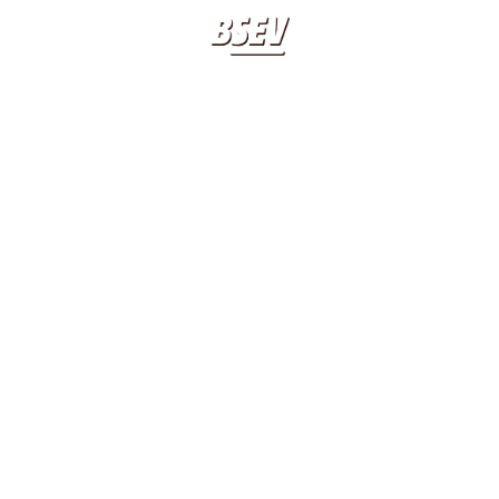
BIOGRAFIA
LIBRI
SEVERGNINI
APPUNTAMENTI
20 20 20 20
ITALIANI SI RIMANE
CLASSICO BSEV
AUDIOLIBRO
CONTATTI