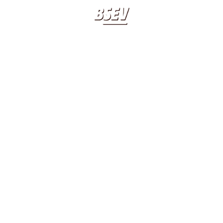
BIOGRAFIA
LIBRI
SEVERGNINI
APPUNTAMENTI
20 20 20 20
SIGNORI SI CAMBIA
CLASSICO BSEV
AUDIOLIBRO
CONTATTI